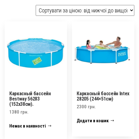
за
ціною:
від
найнижчої
до
найвищої
Каркасный бассейн
Каркасный бассейн Intex
Bestway 56283
28205 (244×51см)
(152х38см).
2300
грн.
1380
грн.
Додати в кошик
Немає в наявності