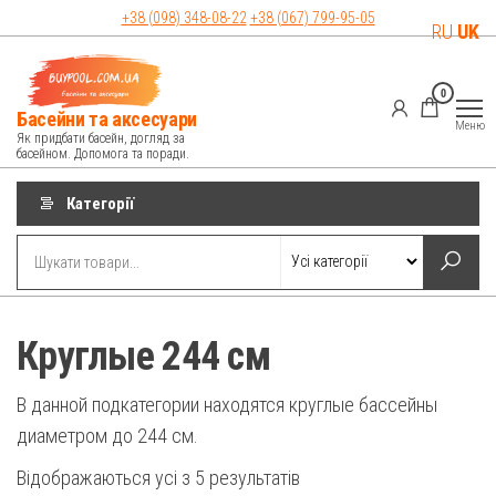
Перейти
+38 (098)
348-08-22
+38 (067)
799-95-05
RU
UK
до
контенту
0
Басейни та аксесуари
Меню
Як придбати басейн, догляд за
басейном. Допомога та поради.
Категорії
Круглые 244 см
В данной подкатегории находятся круглые бассейны
диаметром до 244 см.
Сортування
Відображаються усі з 5 результатів