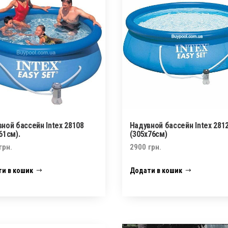
ной бассейн Intex 28108
Надувной бассейн Intex 281
61см).
(305х76см)
грн.
2900
грн.
и в кошик
Додати в кошик