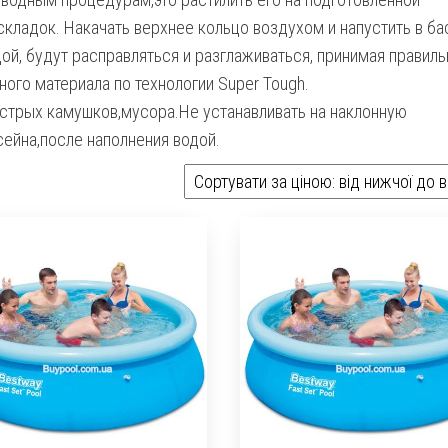
кладок. Накачать верхнее кольцо воздухом и напустить в ба
дой, будут расправляться и разглаживаться, принимая правил
ого материала по технологии Super Tough.
острых камушков,мусора.Не устанавливать на наклонную
ейна,после наполнения водой.