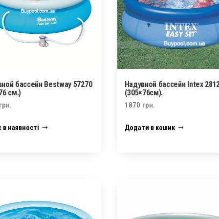
ной бассейн Bestway 57270
Надувной бассейн Intex 281
76 см.)
(305×76см).
грн.
1870
грн.
 в наявності
Додати в кошик