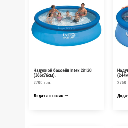
Надувной бассейн Intex 28130
Надув
(366х76см).
(244х
2700
грн.
2750
Додати в кошик
Додат