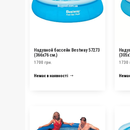
Надувной бассейн Bestway 57273
Надув
(366х76 см.)
(305х
1700
грн.
1730
Немає в наявності
Немає