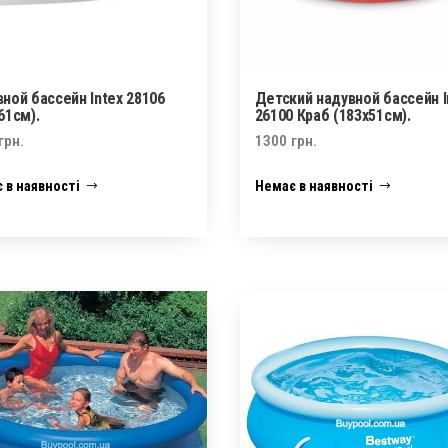
ной бассейн Intex 28106
Детский надувной бассейн I
61см).
26100 Краб (183х51см).
грн.
1300
грн.
 в наявності
Немає в наявності