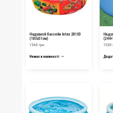
Надувной бассейн Intex 28103
Надув
(183х51см)
(244×
1360
грн.
1500
Немає в наявності
Додат