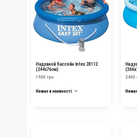
Надувной бассейн Intex 28112
Надув
(244х76см)
(366х
1900
грн.
2400
Немає в наявності
Немає