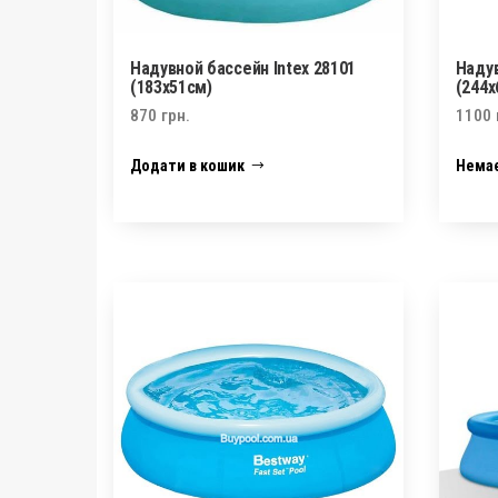
Надувной бассейн Intex 28101
Надув
(183х51см)
(244х
870
грн.
1100
Додати в кошик
Немає