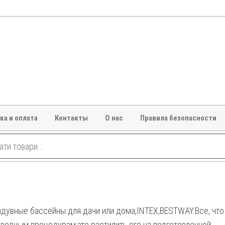
ка и оплата
Контакты
О нас
Правила безопасности
надувные бассейны для дачи или дома,INTEX,BESTWAY.Все, чт
к водным процедурам,это растилить его на подготовленной