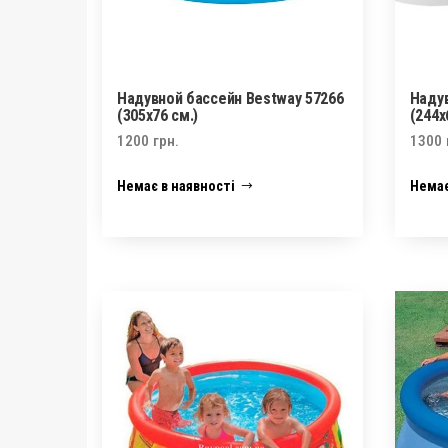
Надувной бассейн Bestway 57266
Надув
(305х76 см.)
(244х
1200
грн.
1300
Немає в наявності
Немає