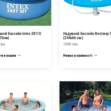
ной бассейн Intex 28110
Надувной бассейн Bestway 
76см)
(244х66 см.)
грн.
1500
грн.
и в кошик
Немає в наявності