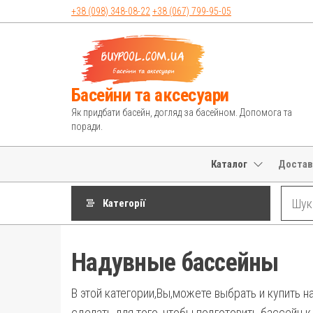
Перейти
+38 (098)
348-08-22
+38 (067)
799-95-05
до
контенту
Басейни та аксесуари
Як придбати басейн, догляд за басейном. Допомога та
поради.
Каталог
Достав
Категорії
Надувные бассейны
В этой категории,Вы,можете выбрать и купить 
сделать для того, чтобы подготовить бассейн 