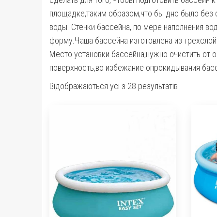
площадке,таким образом,что бы дно было без с
воды. Стенки бассейна, по мере наполнения во
форму.Чаша бассейна изготовлена из трехслойн
Место установки бассейна,нужно очистить от 
поверхность,во избежание опрокидывания басс
Сортування
Відображаються усі з 28 результатів
за
ціною:
від
найнижчої
до
найвищої