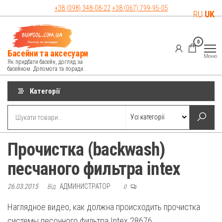
Перейти
+38 (098)
348-08-22
+38 (067)
799-95-05
RU
UK
до
контенту
0
Басейни та аксесуари
Меню
Як придбати басейн, догляд за
басейном. Допомога та поради.
Категорії
Прочистка (backwash)
песчаного фильтра intex
26.03.2015
Від
АДМИНИСТРАТОР
0
Наглядное видео, как должна происходить прочистка
системы песочного фильтра Intex 28676