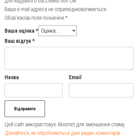
для надувного бассейна 366 см.”
Ваша e-mail адреса не оприлюднюватиметься.
Обов’язкові поля позначені
*
Ваша оцінка
*
Ваш відгук
*
Назва
Email
Цей сайт використовує Akismet для зменшення спаму.
Дізнайтеся, як обробляються дані ваших коментарів.