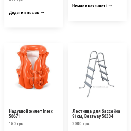
5.00
Немає в наявності
з 5
Додати в кошик
Надувной жилет Intex
Лестница для бассейна
58671
91см, Bestway 58334
150
грн.
2000
грн.