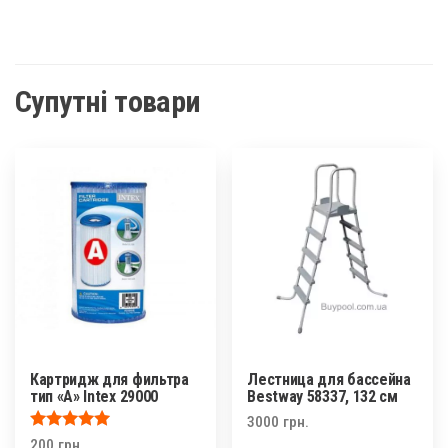
Супутні товари
Картридж для фильтра
Лестница для бассейна
тип «A» Intex 29000
Bestway 58337, 132 см
3000
грн.
Оцінено в
200
грн.