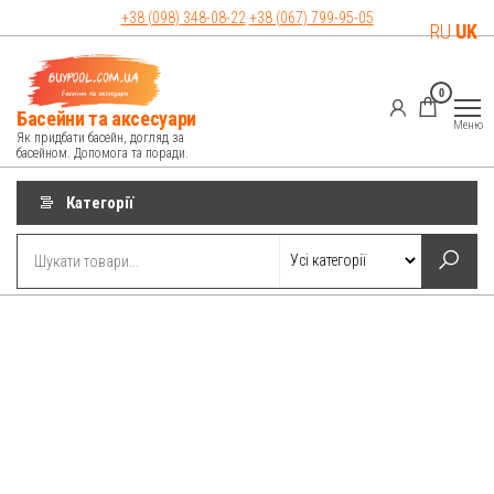
Перейти
+38 (098)
348-08-22
+38 (067)
799-95-05
RU
UK
до
контенту
0
Басейни та аксесуари
Меню
Як придбати басейн, догляд за
басейном. Допомога та поради.
Категорії