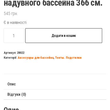
надувного бассейна 366 см.
545
грн.
Є в наявності
Тент
Додати в кошик
Intex
28022
для
Артикул:
28022
Категорії:
Аксесуары для бассейна
,
Тенты. Подстилки
надувного
бассейна
366
см.
Опис
кількість
Відгуки (0)
Опис