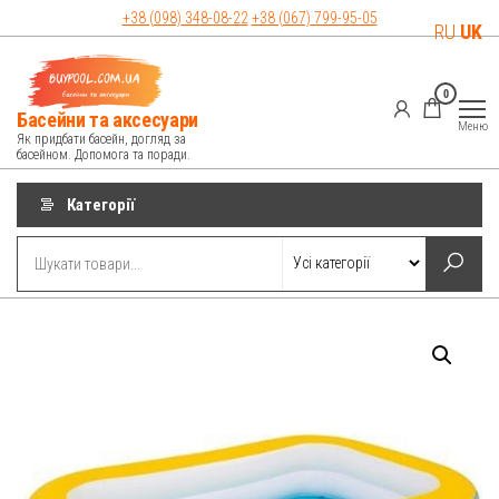
Перейти
+38 (098)
348-08-22
+38 (067)
799-95-05
RU
UK
до
контенту
0
Басейни та аксесуари
Меню
Як придбати басейн, догляд за
басейном. Допомога та поради.
Категорії