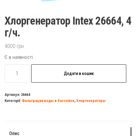
Хлоргенератор Intex 26664, 4
г/ч.
4000
грн.
Є в наявності
Хлоргенератор
Додати в кошик
Intex
26664,
4
Артикул:
26664
Категорії:
Фильтрация воды в бассейне
,
Хлоргенераторы
г/
ч.
кількість
Опис