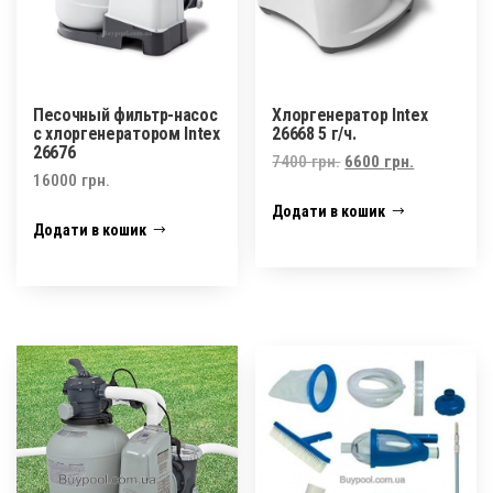
Песочный фильтр-насос
Хлоргенератор Intex
с хлоргенератором Intex
26668 5 г/ч.
26676
Оригінальна
Поточна
7400
грн.
6600
грн.
16000
грн.
ціна:
ціна:
Додати в кошик
7400 грн..
6600 грн..
Додати в кошик