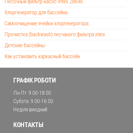
Песочный фильтр-насос Intex 28646
Хлоргенератор для бассейна
Самоочищение ячейки хлоргенератора
Прочистка (backwash) песчаного фильтра intex
Детские бассейны
Как установить каркасный бассейн
ГРАФІК РОБОТИ
Пн-Пт: 9.00-18.00
Субота: 9.00-16.00
Неділя вихідний.
КОНТАКТЫ