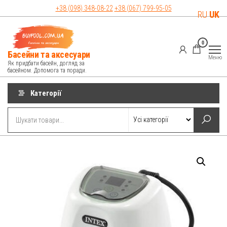
Перейти
+38 (098)
348-08-22
+38 (067)
799-95-05
RU
UK
до
контенту
0
Басейни та аксесуари
Меню
Як придбати басейн, догляд за
басейном. Допомога та поради.
Категорії