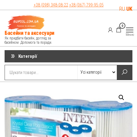
Перейти
+38 (098)
348-08-22
+38 (067)
799-95-05
RU
UK
до
контенту
0
Басейни та аксесуари
Меню
Як придбати басейн, догляд за
басейном. Допомога та поради.
Категорії