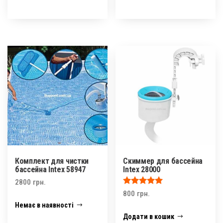
Комплект для чистки
Скиммер для бассейна
бассейна Intex 58947
Intex 28000
2800
грн.
Оцінено в
800
грн.
5.00
Немає в наявності
з 5
Додати в кошик