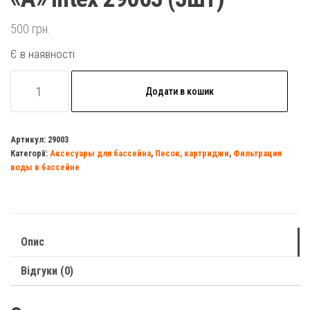
500
грн.
Є в наявності
Картридж
Додати в кошик
для
фильтра
тип
Артикул:
29003
Категорії:
Аксесуары для бассейна
,
Песок, картриджи
,
Фильтрация
«A»
воды в бассейне
Intex
29003
(3шт)
кількість
Опис
Відгуки (0)