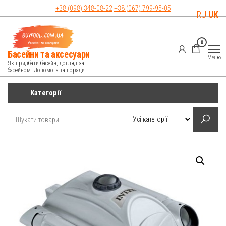
Перейти
+38 (098)
348-08-22
+38 (067)
799-95-05
RU
UK
до
контенту
0
Басейни та аксесуари
Меню
Як придбати басейн, догляд за
басейном. Допомога та поради.
Категорії