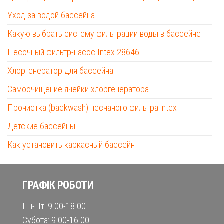
Уход за водой бассейна
Какую выбрать систему фильтрации воды в бассейне
Песочный фильтр-насос Intex 28646
Хлоргенератор для бассейна
Самоочищение ячейки хлоргенератора
Прочистка (backwash) песчаного фильтра intex
Детские бассейны
Как установить каркасный бассейн
ГРАФІК РОБОТИ
Пн-Пт: 9.00-18.00
Субота: 9.00-16.00