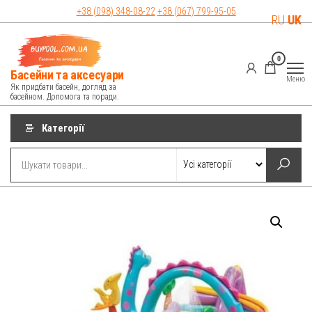
Перейти
+38 (098)
348-08-22
+38 (067)
799-95-05
RU
UK
до
контенту
0
Басейни та аксесуари
Меню
Як придбати басейн, догляд за
басейном. Допомога та поради.
Категорії