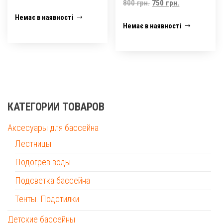
Оригінальна
Поточна
800
грн.
750
грн.
ціна:
ціна:
Немає в наявності
Немає в наявності
800 грн..
750 грн..
КАТЕГОРИИ ТОВАРОВ
Аксесуары для бассейна
Лестницы
Подогрев воды
Подсветка бассейна
Тенты. Подстилки
Детские бассейны