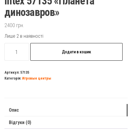
Intex 57135 «Планета
динозавров»
2400
грн.
Лише 2 в наявності
Надувной
Додати в кошик
игровой
центр
Intex
Артикул:
57135
Категорія:
Игровые центры
57135
«Планета
динозавров»
кількість
Опис
Відгуки (0)