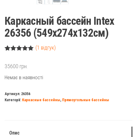
Каркасный бассейн Intex
26356 (549x274x132cм)
(
1
відгук)
Рейтинг
1
5.00
з 5 на
35600
грн.
основі
опитування
Немає в наявності
покупця
Артикул:
26356
Категорії:
Каркасные бассейны
,
Прямоугольные бассейны
Опис