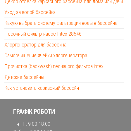
Декор отделка каркасного бассейна для дома или дачи.
Уход за водой бассейна
Какую выбрать систему фильтрации воды в бассейне
Песочный фильтр-насос Intex 28646
Хлоргенератор для бассейна
Самоочищение ячейки хлоргенератора
Прочистка (backwash) песчаного фильтра intex
Детские бассейны
Как установить каркасный бассейн
ГРАФІК РОБОТИ
Пн-Пт: 9.00-18.00