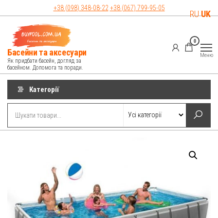
Перейти
+38 (098)
348-08-22
+38 (067)
799-95-05
RU
UK
до
контенту
0
Басейни та аксесуари
Меню
Як придбати басейн, догляд за
басейном. Допомога та поради.
Категорії