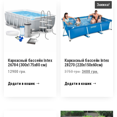
Знижка!
Каркасный бассейн Intex
Каркасный бассейн Intex
26784 (300x175x80 см)
28270 (220x150x60cм)
Оригінальна
Поточна
12900
грн.
3750
грн.
3400
грн.
ціна:
ціна:
Додати в кошик
Додати в кошик
3750 грн..
3400 грн..