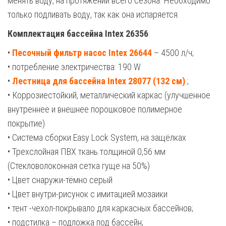
менять воду, на протяжении всего сезона. Необходимо
только подливать воду, так как она испаряется.
Комплектация бассейна Intex 26356
:
•
Песочный фильтр насос Intex 26644
– 4500 л/ч;
• потребление электричества: 190 W
•
Лестница для бассейна Intex 28077 (132 см)
;
• Коррозиестойкий, металлический каркас (улучшенное
внутреннее и внешнее порошковое полимерное
покрытие)
• Система сборки Easy Lock System, на защёлках
• Трехслойная ПВХ ткань толщиной 0,56 мм
(Стекловолоконная сетка гуще на 50%)
• Цвет снаружи-тёмно серый
• Цвет внутри-рисунок с имитацией мозаики
• тент -чехол-покрывало для каркасных бассейнов;
• подстилка – подложка под бассейн;